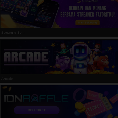
Stream n' Spin
Arcade