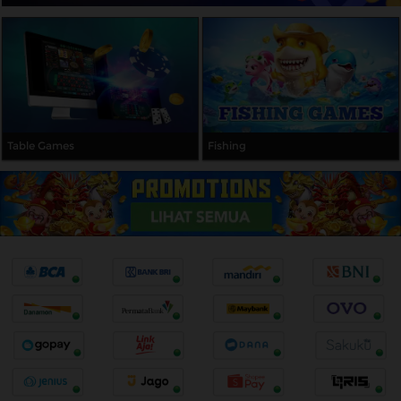
Table Games
Fishing