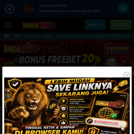
Beranda
Download APK
Pengalaman baru bermain di APK
Sports
BARU
PROMO
MASUK
DAFTAR
Live Casino
BARU
MIN DP : 10K I WD : 50K - KAMI SINGAWIN BERKOMITMEN ME
SINGAWIN ~ Situs Rekomendas
IDNPoker
BARU
Slots
PROMO
IDNLIVE
BARU
Stream N Spin
Arcade
PROMO
MAINKAN
DAFTAR
Table Games
Lottery
BARU
PROMO
IDNRaffle