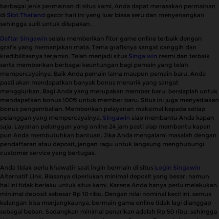
berbagai jenis permainan di situs kami, Anda dapat merasakan permainan
di
Slot Thailand
gacor hari ini yang luar biasa seru dan menyenangkan
sehingga sulit untuk dilupakan.
Daftar Singawin
selalu memberikan fitur game online terbaik dengan
grafis yang memanjakan mata. Tema grafisnya sangat canggih dan
kredibilitasnya terjamin. Telah menjadi situs
Singa win
resmi dan terbaik
serta memberikan berbagai keuntungan bagi pemain yang telah
mempercayainya. Baik Anda pemain lama maupun pemain baru, Anda
pasti akan mendapatkan banyak bonus menarik yang sangat
menggiurkan. Bagi Anda yang merupakan member baru, bersiaplah untuk
mendapatkan bonus 100% untuk member baru. Situs ini juga menyediakan
bonus pengembalian. Memberikan pelayanan maksimal kepada setiap
pelanggan yang mempercayainya,
Singawin
siap membantu Anda kapan
saja. Layanan pelanggan yang online 24 jam pasti siap membantu kapan
pun Anda membutuhkan bantuan. Jika Anda mengalami masalah dengan
pendaftaran atau deposit, jangan ragu untuk langsung menghubungi
customer service yang bertugas.
Anda tidak perlu khawatir saat ingin bermain di situs
Login Singawin
Alternatif Link. Biasanya diperlukan minimal deposit yang besar, namun
hal ini tidak berlaku untuk situs kami. Karena Anda hanya perlu melakukan
minimal deposit sebesar Rp 10 ribu. Dengan nilai nominal kecil ini, semua
kalangan bisa menjangkaunya, bermain game online tidak lagi dianggap
sebagai beban. Sedangkan minimal penarikan adalah Rp 50 ribu, sehingga