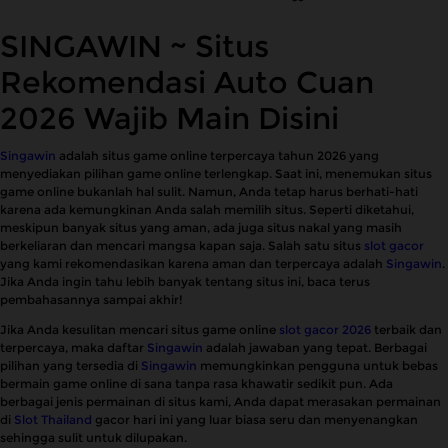
SINGAWIN ~ Situs
Rekomendasi Auto Cuan
2026 Wajib Main Disini
Singawin
adalah situs game online terpercaya tahun 2026 yang
menyediakan pilihan game online terlengkap. Saat ini, menemukan situs
game online bukanlah hal sulit. Namun, Anda tetap harus berhati-hati
karena ada kemungkinan Anda salah memilih situs. Seperti diketahui,
meskipun banyak situs yang aman, ada juga situs nakal yang masih
berkeliaran dan mencari mangsa kapan saja. Salah satu situs
slot gacor
yang kami rekomendasikan karena aman dan terpercaya adalah
Singawin
.
Jika Anda ingin tahu lebih banyak tentang situs ini, baca terus
pembahasannya sampai akhir!
Jika Anda kesulitan mencari situs game online
slot gacor 2026
terbaik dan
terpercaya, maka daftar
Singawin
adalah jawaban yang tepat. Berbagai
pilihan yang tersedia di
Singawin
memungkinkan pengguna untuk bebas
bermain game online di sana tanpa rasa khawatir sedikit pun. Ada
berbagai jenis permainan di situs kami, Anda dapat merasakan permainan
di
Slot Thailand
gacor hari ini yang luar biasa seru dan menyenangkan
sehingga sulit untuk dilupakan.