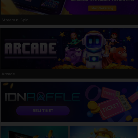
Stream n' Spin
Arcade