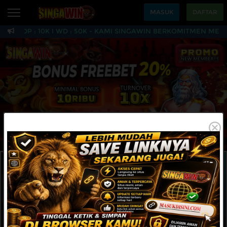
Beranda
MASUK
DAFTAR
MIN DP : 10K I WD : 50K - KAMI SINGAWIN BERKOMITMEN ME
Sports
BARU
PROMO
SINGAWIN ~ Situs Rekomendas
Live Casino
BARU
IDNPoker
BARU
Slots
PROMO
IDNLIVE
BARU
Stream N Spin
MAINKAN
DAFTAR
Arcade
PROMO
Table Games
Lottery
BARU
PROMO
IDNRaffle
Sports
IDNLIVE