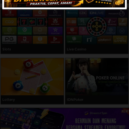
Referral
Promosi
Hubungi Kami
Live Chat
Slots
Live Casino
Pengaduan Customer
Pilih Bahasa:
MASUK
DAFTAR
Lottery
IDNPoker
&copy; SINGAWIN ~ Situs Rekomendasi Auto
Cuan 2026 Wajib Main Disini. Hak Cipta
Dilindungi.