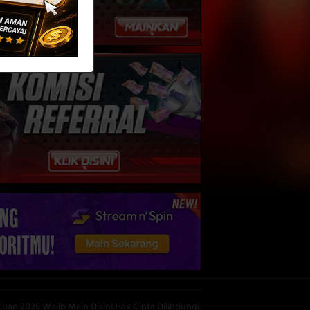
n 2026 Wajib Main Disini.Hak Cipta Dilindungi.