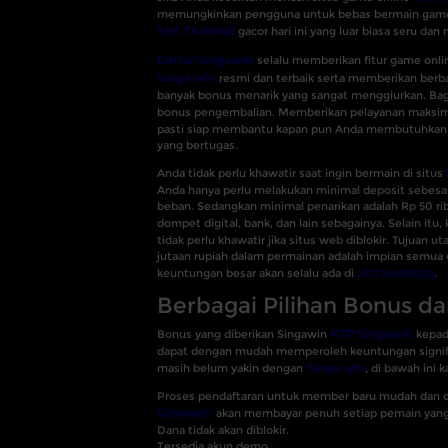
memungkinkan pengguna untuk bebas bermain game onl
Slot Thailand
gacor hari ini yang luar biasa seru da
Daftar Singawin
selalu memberikan fitur game onlin
Singa win
resmi dan terbaik serta memberikan berb
banyak bonus menarik yang sangat menggiurkan. Ba
bonus pengembalian. Memberikan pelayanan maksim
pasti siap membantu kapan pun Anda membutuhkan b
yang bertugas.
Anda tidak perlu khawatir saat ingin bermain di situs
Anda hanya perlu melakukan minimal deposit sebesar 
beban. Sedangkan minimal penarikan adalah Rp 50 rib
dompet digital, bank, dan lain sebagainya. Selain it
tidak perlu khawatir jika situs web diblokir. Tuj
jutaan rupiah dalam permainan adalah impian semua
slot kamboja
keuntungan besar akan selalu ada di
.
Berbagai Pilihan Bonus d
RTP Singawin
Bonus yang diberikan Singawin
kepad
dapat dengan mudah memperoleh keuntungan signifik
Singa win
masih belum yakin dengan
, di bawah ini
Proses pendaftaran untuk member baru mudah dan c
Singawin
akan membayar penuh setiap pemain yan
Dana tidak akan diblokir.
Tersedia akun demo.