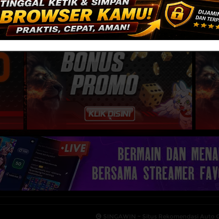
MAINKAN
DAFTAR
SINGAWIN ~ Situs Rekomendasi Auto Cua