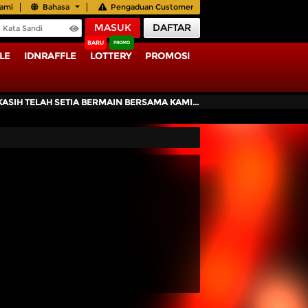
ami
Bahasa
Pengaduan Customer
DAFTAR
BARU
PROMO
LE
IDNRAFFLE
LOTTERY
PROMOSI
 TELAH SETIA BERMAIN BERSAMA KAMI...
MIN DP : 10K I WD 