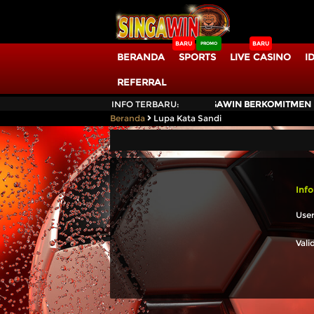
BARU
BARU
PROMO
BERANDA
SPORTS
LIVE CASINO
I
REFERRAL
MIN DP : 10K I WD : 50K - KAMI SINGAWIN BERKOMITMEN 
INFO TERBARU:
Beranda
Lupa Kata Sandi
Info
Use
Valid