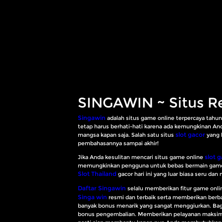
SINGAWIN ~ Situs R
Singawin
adalah situs game online terpercaya tahun
tetap harus berhati-hati karena ada kemungkinan Anda
slot gacor
mangsa kapan saja. Salah satu situs
yang 
pembahasannya sampai akhir!
slot 
Jika Anda kesulitan mencari situs game online
memungkinkan pengguna untuk bebas bermain game onl
Slot Thailand
gacor hari ini yang luar biasa seru da
Daftar Singawin
selalu memberikan fitur game onlin
Singa win
resmi dan terbaik serta memberikan berb
banyak bonus menarik yang sangat menggiurkan. Ba
bonus pengembalian. Memberikan pelayanan maksim