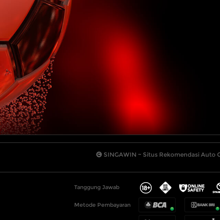
SINGAWIN ~ Situs Rekomendasi Auto Cua
Tanggung Jawab
Metode Pembayaran