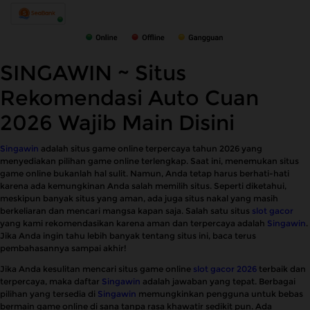
SINGAWIN ~ Situs
Rekomendasi Auto Cuan
2026 Wajib Main Disini
Singawin
adalah situs game online terpercaya tahun 2026 yang
menyediakan pilihan game online terlengkap. Saat ini, menemukan situs
game online bukanlah hal sulit. Namun, Anda tetap harus berhati-hati
karena ada kemungkinan Anda salah memilih situs. Seperti diketahui,
meskipun banyak situs yang aman, ada juga situs nakal yang masih
berkeliaran dan mencari mangsa kapan saja. Salah satu situs
slot gacor
yang kami rekomendasikan karena aman dan terpercaya adalah
Singawin
.
Jika Anda ingin tahu lebih banyak tentang situs ini, baca terus
pembahasannya sampai akhir!
Jika Anda kesulitan mencari situs game online
slot gacor 2026
terbaik dan
terpercaya, maka daftar
Singawin
adalah jawaban yang tepat. Berbagai
pilihan yang tersedia di
Singawin
memungkinkan pengguna untuk bebas
bermain game online di sana tanpa rasa khawatir sedikit pun. Ada