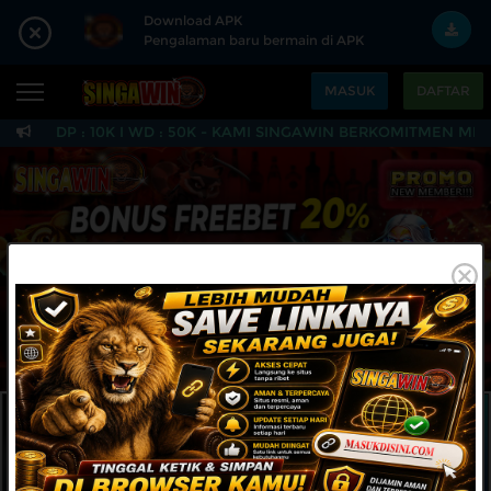
Beranda
Download APK
Pengalaman baru bermain di APK
Sports
BARU
PROMO
MASUK
DAFTAR
Live Casino
BARU
MIN DP : 10K I WD : 50K - KAMI SINGAWIN BERKOMITMEN M
SINGAWIN ~ Situs Rekomendas
IDNPoker
BARU
Slots
PROMO
IDNLIVE
BARU
Stream N Spin
Arcade
PROMO
MAINKAN
DAFTAR
Table Games
Lottery
BARU
PROMO
IDNRaffle