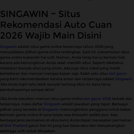
SINGAWIN ~ Situs
Rekomendasi Auto Cuan
2026 Wajib Main Disini
Singawin
adalah situs game online terpercaya tahun 2026 yang
menyediakan pilihan game online terlengkap. Saat ini, menemukan situs
game online bukanlah hal sulit. Namun, Anda tetap harus berhati-hati
karena ada kemungkinan Anda salah memilih situs. Seperti diketahui,
meskipun banyak situs yang aman, ada juga situs nakal yang masih
berkeliaran dan mencari mangsa kapan saja. Salah satu situs
slot gacor
yang kami rekomendasikan karena aman dan terpercaya adalah
Singawin
.
Jika Anda ingin tahu lebih banyak tentang situs ini, baca terus
pembahasannya sampai akhir!
Jika Anda kesulitan mencari situs game online
slot gacor 2026
terbaik dan
terpercaya, maka daftar
Singawin
adalah jawaban yang tepat. Berbagai
pilihan yang tersedia di
Singawin
memungkinkan pengguna untuk bebas
bermain game online di sana tanpa rasa khawatir sedikit pun. Ada
berbagai jenis permainan di situs kami, Anda dapat merasakan permainan
di
Slot Thailand
gacor hari ini yang luar biasa seru dan menyenangkan
sehingga sulit untuk dilupakan.