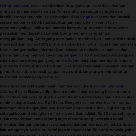
Daftar Singawin
selalu memberikan fitur game online terbaik dengan
grafis yang memanjakan mata. Tema grafisnya sangat canggih dan
kredibilitasnya terjamin. Telah menjadi situs
Singa win
resmi dan terbaik
serta memberikan berbagai keuntungan bagi pemain yang telah
mempercayainya. Baik Anda pemain lama maupun pemain baru, Anda
pasti akan mendapatkan banyak bonus menarik yang sangat
menggiurkan. Bagi Anda yang merupakan member baru, bersiaplah untuk
mendapatkan bonus 100% untuk member baru. Situs ini juga menyediakan
bonus pengembalian. Memberikan pelayanan maksimal kepada setiap
pelanggan yang mempercayainya,
Singawin
siap membantu Anda kapan
saja. Layanan pelanggan yang online 24 jam pasti siap membantu kapan
pun Anda membutuhkan bantuan. Jika Anda mengalami masalah dengan
pendaftaran atau deposit, jangan ragu untuk langsung menghubungi
customer service yang bertugas.
Anda tidak perlu khawatir saat ingin bermain di situs
Login Singawin
Alternatif Link. Biasanya diperlukan minimal deposit yang besar, namun
hal ini tidak berlaku untuk situs kami. Karena Anda hanya perlu melakukan
minimal deposit sebesar Rp 10 ribu. Dengan nilai nominal kecil ini, semua
kalangan bisa menjangkaunya, bermain game online tidak lagi dianggap
sebagai beban. Sedangkan minimal penarikan adalah Rp 50 ribu, sehingga
tidak merepotkan pemain yang ingin menarik uang. Transaksi dapat
dilakukan dengan berbagai cara, seperti dengan dompet digital, bank, dan
lain sebagainya. Selain itu, kami juga menyediakan fitur anti-nawala, yaitu
dengan mengunduh apk
Singa win
dan memasangnya di handphone