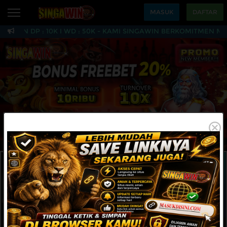
Beranda
MASUK
DAFTAR
MIN DP : 10K I WD : 50K - KAMI SINGAWIN BERKOMITMEN 
Sports
BARU
PROMO
SINGAWIN ~ Situs Rekomendas
Live Casino
BARU
IDNPoker
BARU
Slots
PROMO
IDNLIVE
BARU
Stream N Spin
MAINKAN
DAFTAR
Arcade
PROMO
Table Games
Lottery
BARU
PROMO
IDNRaffle
Sports
IDNLIVE