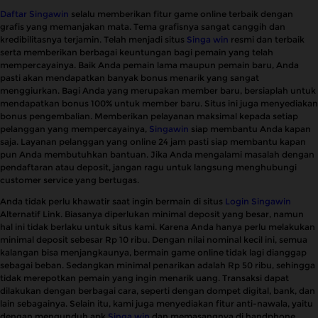
Daftar Singawin
selalu memberikan fitur game online terbaik dengan
grafis yang memanjakan mata. Tema grafisnya sangat canggih dan
kredibilitasnya terjamin. Telah menjadi situs
Singa win
resmi dan terbaik
serta memberikan berbagai keuntungan bagi pemain yang telah
mempercayainya. Baik Anda pemain lama maupun pemain baru, Anda
pasti akan mendapatkan banyak bonus menarik yang sangat
menggiurkan. Bagi Anda yang merupakan member baru, bersiaplah untuk
mendapatkan bonus 100% untuk member baru. Situs ini juga menyediakan
bonus pengembalian. Memberikan pelayanan maksimal kepada setiap
pelanggan yang mempercayainya,
Singawin
siap membantu Anda kapan
saja. Layanan pelanggan yang online 24 jam pasti siap membantu kapan
pun Anda membutuhkan bantuan. Jika Anda mengalami masalah dengan
pendaftaran atau deposit, jangan ragu untuk langsung menghubungi
customer service yang bertugas.
Anda tidak perlu khawatir saat ingin bermain di situs
Login Singawin
Alternatif Link. Biasanya diperlukan minimal deposit yang besar, namun
hal ini tidak berlaku untuk situs kami. Karena Anda hanya perlu melakukan
minimal deposit sebesar Rp 10 ribu. Dengan nilai nominal kecil ini, semua
kalangan bisa menjangkaunya, bermain game online tidak lagi dianggap
sebagai beban. Sedangkan minimal penarikan adalah Rp 50 ribu, sehingga
tidak merepotkan pemain yang ingin menarik uang. Transaksi dapat
dilakukan dengan berbagai cara, seperti dengan dompet digital, bank, dan
lain sebagainya. Selain itu, kami juga menyediakan fitur anti-nawala, yaitu
dengan mengunduh apk
Singa win
dan memasangnya di handphone