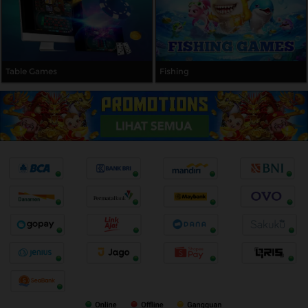
Table Games
Fishing