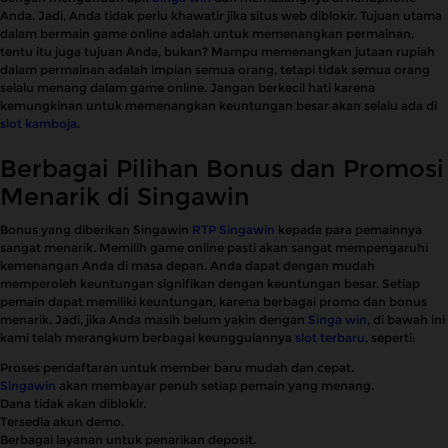
Anda. Jadi, Anda tidak perlu khawatir jika situs web diblokir. Tujuan utama
dalam bermain game online adalah untuk memenangkan permainan,
tentu itu juga tujuan Anda, bukan? Mampu memenangkan jutaan rupiah
dalam permainan adalah impian semua orang, tetapi tidak semua orang
selalu menang dalam game online. Jangan berkecil hati karena
kemungkinan untuk memenangkan keuntungan besar akan selalu ada di
slot kamboja
.
Berbagai Pilihan Bonus dan Promosi
Menarik di Singawin
Bonus yang diberikan Singawin
RTP Singawin
kepada para pemainnya
sangat menarik. Memilih game online pasti akan sangat mempengaruhi
kemenangan Anda di masa depan. Anda dapat dengan mudah
memperoleh keuntungan signifikan dengan keuntungan besar. Setiap
pemain dapat memiliki keuntungan, karena berbagai promo dan bonus
menarik. Jadi, jika Anda masih belum yakin dengan
Singa win
, di bawah ini
kami telah merangkum berbagai keunggulannya
slot terbaru
, seperti:
Proses pendaftaran untuk member baru mudah dan cepat.
Singawin
akan membayar penuh setiap pemain yang menang.
Dana tidak akan diblokir.
Tersedia akun demo.
Berbagai layanan untuk penarikan deposit.