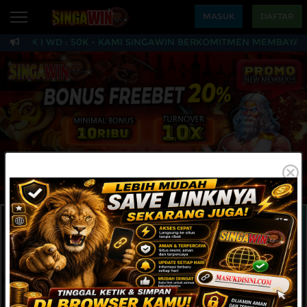
Beranda
MASUK
DAFTAR
P : 10K I WD : 50K - KAMI SINGAWIN BERKOMITMEN MEMBAYAR
Sports
BARU
PROMO
SINGAWIN ~ Situs Rekomendas
Live Casino
BARU
IDNPoker
BARU
Slots
PROMO
IDNLIVE
BARU
Stream N Spin
MAINKAN
DAFTAR
Arcade
PROMO
Table Games
Lottery
BARU
PROMO
IDNRaffle
Sports
IDNLIVE