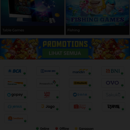
Table Games
Fishing