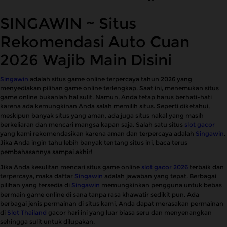
SINGAWIN ~ Situs
Rekomendasi Auto Cuan
2026 Wajib Main Disini
Singawin
adalah situs game online terpercaya tahun 2026 yang
menyediakan pilihan game online terlengkap. Saat ini, menemukan situs
game online bukanlah hal sulit. Namun, Anda tetap harus berhati-hati
karena ada kemungkinan Anda salah memilih situs. Seperti diketahui,
meskipun banyak situs yang aman, ada juga situs nakal yang masih
berkeliaran dan mencari mangsa kapan saja. Salah satu situs
slot gacor
yang kami rekomendasikan karena aman dan terpercaya adalah
Singawin
.
Jika Anda ingin tahu lebih banyak tentang situs ini, baca terus
pembahasannya sampai akhir!
Jika Anda kesulitan mencari situs game online
slot gacor 2026
terbaik dan
terpercaya, maka daftar
Singawin
adalah jawaban yang tepat. Berbagai
pilihan yang tersedia di
Singawin
memungkinkan pengguna untuk bebas
bermain game online di sana tanpa rasa khawatir sedikit pun. Ada
berbagai jenis permainan di situs kami, Anda dapat merasakan permainan
di
Slot Thailand
gacor hari ini yang luar biasa seru dan menyenangkan
sehingga sulit untuk dilupakan.